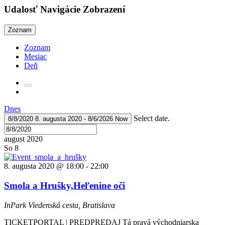
Udalosť Navigácie Zobrazení
Zoznam
Zoznam
Mesiac
Deň
Dnes
Select date.
8/8/2020
8. augusta 2020
-
8/6/2026
Now
august 2020
So
8
8. augusta 2020 @ 18:00
-
22:00
Smola a Hrušky,Heľenine oči
InPark
Viedenská cesta, Bratislava
TICKETPORTAL | PREDPREDAJ Tá pravá východniarska